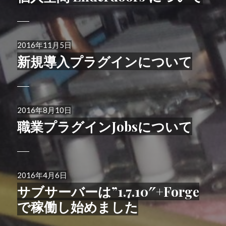
日:
投
2016年11月5日
稿
新規導入プラグインについて
日:
投
2016年8月10日
稿
職業プラグインJobsについて
日:
投
2016年4月6日
稿
サブサーバーは”1.7.10″+Forge
日:
で稼働し始めました