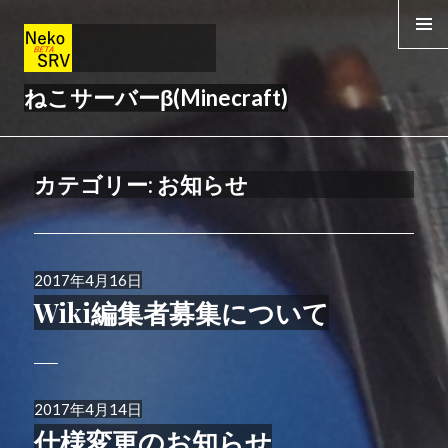
メニュー
& ウィジ
ェット
ねこサーバーβ(Minecraft)
カテゴリー:
お知らせ
投
2017年4月16日
稿
Wiki編集者募集について
日:
投
2017年4月14日
稿
仕様変更のお知らせ