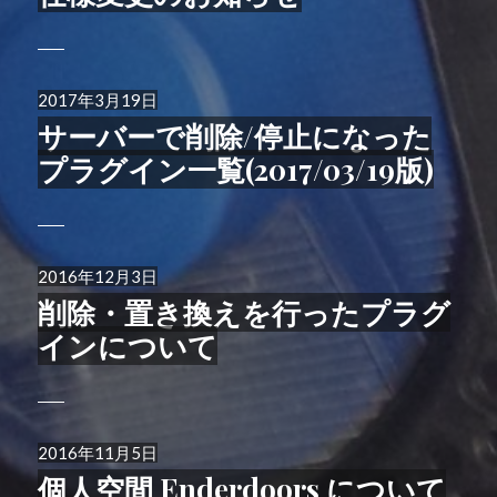
日:
投
2017年3月19日
稿
サーバーで削除/停止になった
日:
プラグイン一覧(2017/03/19版)
投
2016年12月3日
稿
削除・置き換えを行ったプラグ
日:
インについて
投
2016年11月5日
稿
個人空間 Enderdoors について